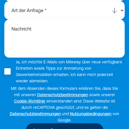
Nachricht
Ja, ich möchte E-Mails von Mileway über neue verfügbare
Einheiten sowie Tipps zur Anmietung von
Gewerbeimmobilien erhalten. Ich kann mich jederzeit
wieder abmelden.
Mit dem Absenden dieses Formulars erklären Sie, dass Sie
mit unseren
Datenschutzbestimmungen
sowie unserer
Cookie-Richtlinie
einverstanden sind. Diese Website ist
durch reCAPTCHA geschützt, und es gelten die
Datenschutzbestimmungen
und
Nutzungsbedingungen
von
Google.