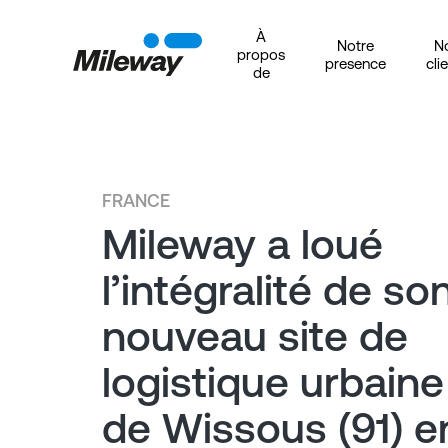
À
Notre
N
propos
presence
cli
de
FRANCE
Mileway a loué
l’intégralité de so
nouveau site de
logistique urbaine
de Wissous (91) e