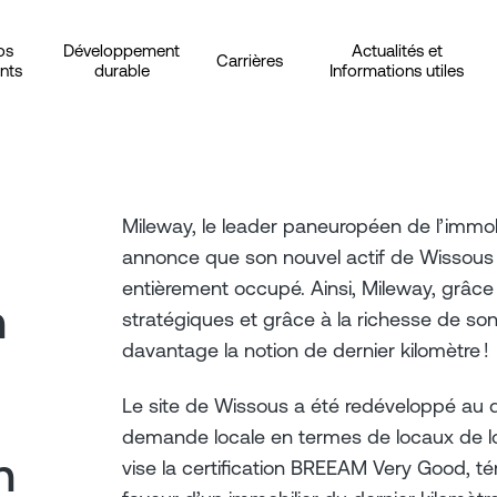
os
Développement
Actualités et
Carrières
ents
durable
Informations utiles
Mileway, le leader paneuropéen de l’immobil
annonce que son nouvel actif de Wissous 
entièrement occupé. Ainsi, Mileway, grâce
n
stratégiques et grâce à la richesse de son 
davantage la notion de dernier kilomètre !
Le site de Wissous a été redéveloppé au d
demande locale en termes de locaux de log
n
vise la certification BREEAM Very Good, 