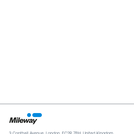
3 Copthall Avenue, London, EC2R 7BH, United Kingdom