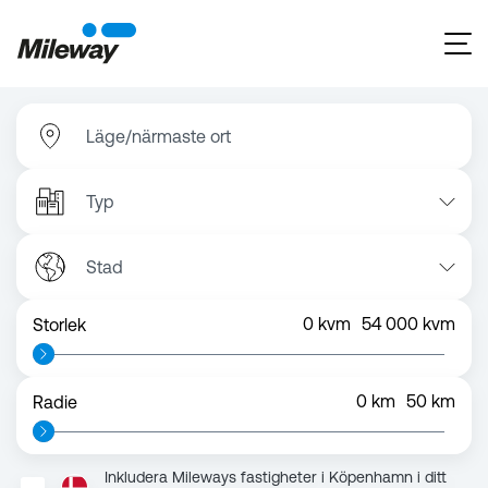
Läge/närmaste ort
Typ
Stad
0
kvm
54 000
kvm
Storlek
0
km
50
km
Radie
Inkludera Mileways fastigheter i Köpenhamn i ditt