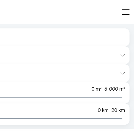
0
m²
51.000
m²
0
km
20
km