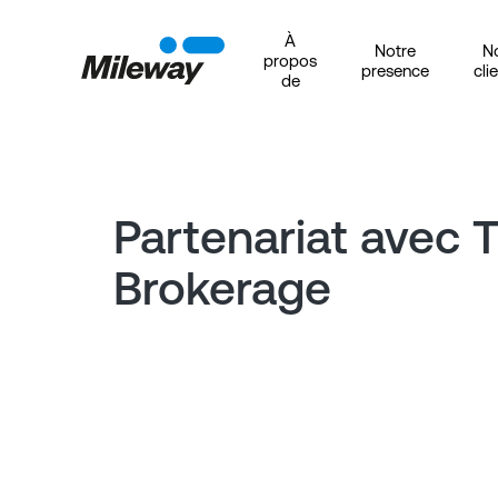
À
Notre
N
propos
presence
cli
de
Partenariat avec 
Brokerage