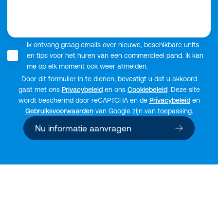
Ik ontvang graag emails over nieuwe, beschikbare units
en tips voor het huren van een commercieel pand. Ik kan
me op elk moment ook weer afmelden.
Door dit formulier in te dienen, bevestigt u dat u akkoord
gaat met ons
Privacybeleid
en ons
Cookiebeleid
. Deze site
wordt beschermd door reCAPTCHA en de
Privacybeleid
en
Gebruiksvoorwaarden
van Google zijn van toepassing.
Nu informatie aanvragen