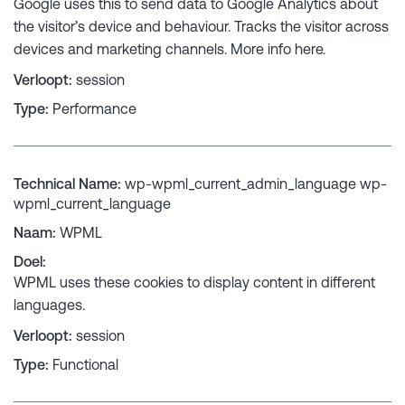
Google uses this to send data to Google Analytics about
the visitor’s device and behaviour. Tracks the visitor across
devices and marketing channels. More info
here
.
Verloopt
:
session
Type
:
Performance
Technical Name
:
wp-wpml_current_admin_language wp-
wpml_current_language
Naam
:
WPML
Doel
:
WPML uses these cookies to display content in different
languages.
Verloopt
:
session
Type
:
Functional