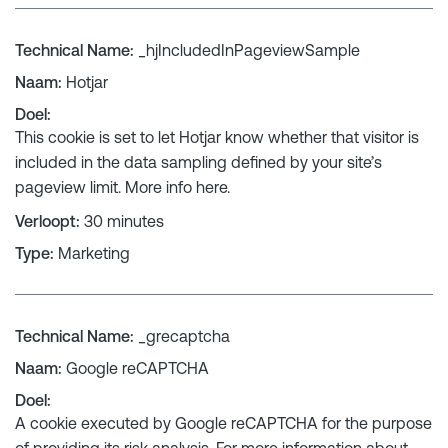
Technical Name
:
_hjIncludedInPageviewSample
Naam
:
Hotjar
Doel
:
This cookie is set to let Hotjar know whether that visitor is
included in the data sampling defined by your site’s
pageview limit. More info
here
.
Verloopt
:
30 minutes
Type
:
Marketing
Technical Name
:
_grecaptcha
Naam
:
Google reCAPTCHA
Doel
:
A cookie executed by Google reCAPTCHA for the purpose
of providing its risk analysis. For more information about