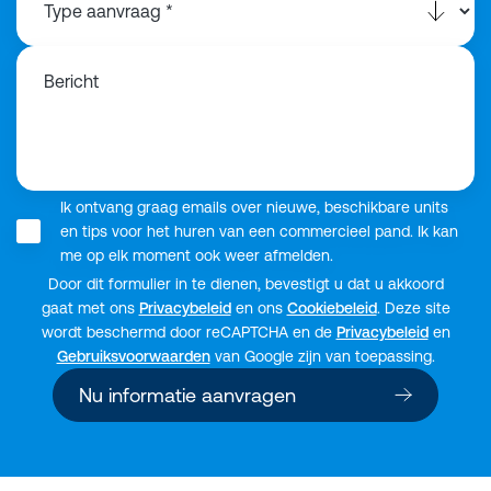
Bericht
Ik ontvang graag emails over nieuwe, beschikbare units
en tips voor het huren van een commercieel pand. Ik kan
me op elk moment ook weer afmelden.
Door dit formulier in te dienen, bevestigt u dat u akkoord
gaat met ons
Privacybeleid
en ons
Cookiebeleid
. Deze site
wordt beschermd door reCAPTCHA en de
Privacybeleid
en
Gebruiksvoorwaarden
van Google zijn van toepassing.
Nu informatie aanvragen