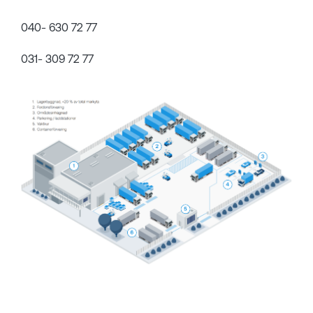
040- 630 72 77
031- 309 72 77