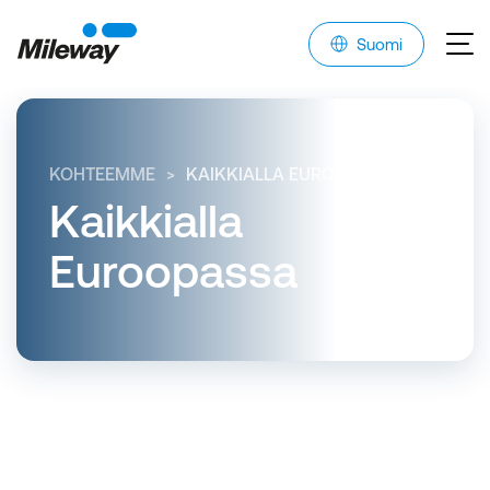
Suomi
KOHTEEMME
KAIKKIALLA EUROOPASSA
Kaikkialla
Euroopassa