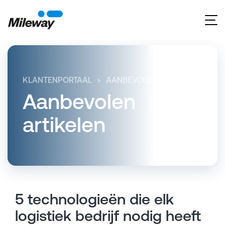
KLANTENPORTAAL
AANBEVOLEN ARTIKELEN
5 
Aanbevolen
artikelen
5 technologieën die elk
logistiek bedrijf nodig heeft