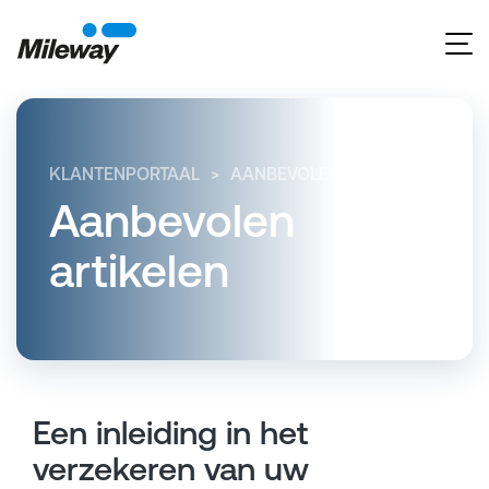
KLANTENPORTAAL
AANBEVOLEN ARTIKELEN
EE
Aanbevolen
artikelen
Een inleiding in het
verzekeren van uw