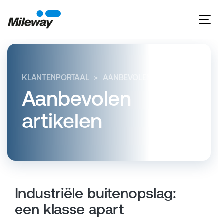
KLANTENPORTAAL
AANBEVOLEN ARTIKELEN
IN
Aanbevolen
artikelen
Industriële buitenopslag:
een klasse apart