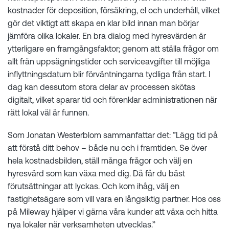
kostnader för deposition, försäkring, el och underhåll, vilket
gör det viktigt att skapa en klar bild innan man börjar
jämföra olika lokaler. En bra dialog med hyresvärden är
ytterligare en framgångsfaktor; genom att ställa frågor om
allt från uppsägningstider och serviceavgifter till möjliga
inflyttningsdatum blir förväntningarna tydliga från start. I
dag kan dessutom stora delar av processen skötas
digitalt, vilket sparar tid och förenklar administrationen när
rätt lokal väl är funnen.
Som Jonatan Westerblom sammanfattar det: ”Lägg tid på
att förstå ditt behov – både nu och i framtiden. Se över
hela kostnadsbilden, ställ många frågor och välj en
hyresvärd som kan växa med dig. Då får du bäst
förutsättningar att lyckas. Och kom ihåg, välj en
fastighetsägare som vill vara en långsiktig partner. Hos oss
på Mileway hjälper vi gärna våra kunder att växa och hitta
nya lokaler när verksamheten utvecklas.”