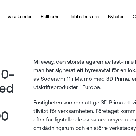
Våra kunder
Hållbarhet
Jobba hos oss
Nyheter
C
Mileway, den största ägaren av last-mile 
10-
man har signerat ett hyresavtal för en l
av Söderarm 11 i Malmö med 3D Prima, en
med
utskriftsprodukter i Europa.
Fastigheten kommer att ge 3D Prima ett vik
tillväxt för verksamheten. Företaget komm
00
efter färdigställande av skräddarsydda l
omklädningsrum och en större verkstadsy