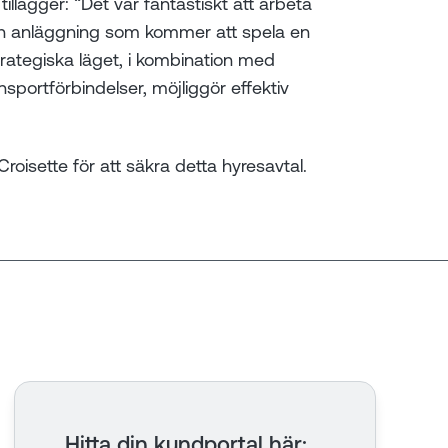
llägger: “Det var fantastiskt att arbeta
n anläggning som kommer att spela en
trategiska läget, i kombination med
portförbindelser, möjliggör effektiv
isette för att säkra detta hyresavtal.
Hitta din kundportal här
: