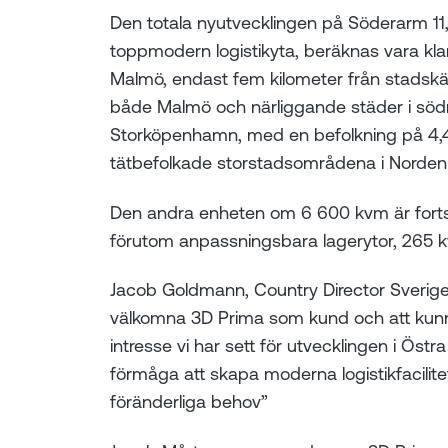
Den totala nyutvecklingen på Söderarm 11
toppmodern logistikyta, beräknas vara klar
Malmö, endast fem kilometer från stadskärna
både Malmö och närliggande städer i sö
Storköpenhamn, med en befolkning på 4,4 
tätbefolkade storstadsområdena i Norden
Den andra enheten om 6 600 kvm är fortsat
förutom anpassningsbara lagerytor, 265 k
Jacob Goldmann, Country Director Sverige p
välkomna 3D Prima som kund och att kunna 
intresse vi har sett för utvecklingen i Öst
förmåga att skapa moderna logistikfacilit
föränderliga behov”