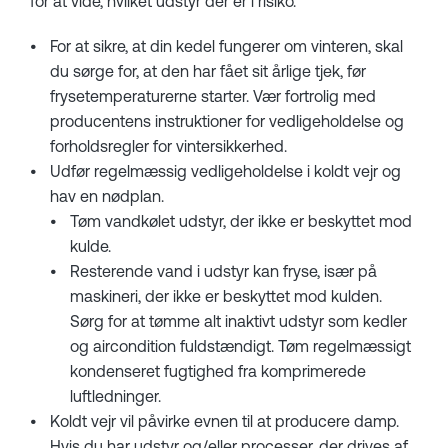
for at vide, hvilket udstyr der er i risiko.
For at sikre, at din kedel fungerer om vinteren, skal
du sørge for, at den har fået sit årlige tjek, før
frysetemperaturerne starter. Vær fortrolig med
producentens instruktioner for vedligeholdelse og
forholdsregler for vintersikkerhed.
Udfør regelmæssig vedligeholdelse i koldt vejr og
hav en nødplan.
Tøm vandkølet udstyr, der ikke er beskyttet mod
kulde.
Resterende vand i udstyr kan fryse, især på
maskineri, der ikke er beskyttet mod kulden.
Sørg for at tømme alt inaktivt udstyr som kedler
og aircondition fuldstændigt. Tøm regelmæssigt
kondenseret fugtighed fra komprimerede
luftledninger.
Koldt vejr vil påvirke evnen til at producere damp.
Hvis du har udstyr og/eller processer, der drives af