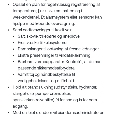
Opsæt en plan for regelmæssig registrerering af
temperaturer, [inklusive om natten og i
weekenderne]. Et alarmsystem eller sensorer kan
hjælpe med løbende overvågning.
Saml nødforsyninger til koldt vejr:
Salt, skovle, trillebører og sneplove.
Frostvæske til kølesystemer.
Dampslanger til optøning af frosne ledninger.
Ekstra presenninger til vindafskærmning.
Bærbare varmeapparater. Kontrollér, at de har
passende sikkerhedsafbrydere.
Varmt tøj og håndbeskyttelse til
vedligeholdelses- og driftshold
Hold alt brandslukningsudstyr (f.eks. hydranter,
slangehuse, pumpeforbindelser,
sprinklerkontrolventiler) fri for sne og is for nem
adgang.
Med en lejet ejendom vil ejendomsadministratoren