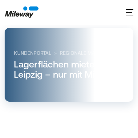
KUNDENPORTAL
REGIONALE MÄRKTE
SACHSE
Lagerflächen mieten in
Leipzig – nur mit Mileway