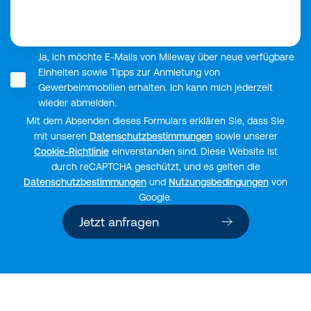
Ja, ich möchte E-Mails von Mileway über neue verfügbare
Einheiten sowie Tipps zur Anmietung von
Gewerbeimmobilien erhalten. Ich kann mich jederzeit
wieder abmelden.
Mit dem Absenden dieses Formulars erklären Sie, dass Sie
mit unseren
Datenschutzbestimmungen
sowie unserer
Cookie-Richtlinie
einverstanden sind. Diese Website ist
durch reCAPTCHA geschützt, und es gelten die
Datenschutzbestimmungen
und
Nutzungsbedingungen
von
Google.
Jetzt anfragen