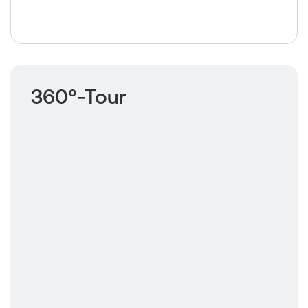
360°-Tour
Klicken um
360 Tour
anzusehen