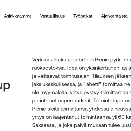
Asiakkaamme
Vastuullisuus
Työpaikat
Ajankohtaista
Verkkoruokakauppabrändi Picnic pyrkii m
ruokaostoksia. Idea on yksinkertainen: asia
ja valitsevat toimitusajan. Tilauksen jälke
up
jakelukeskuksessa, ja “lähetti” toimittaa ne
ole myymälöitä, yritys pystyy toimittamaan
perinteiset supermarketit. Toimintatapa on
Picnic aloitti toimintansa yhdessä ainoass
yritys on laajentanut toimintaansa yli 60
Saksassa, ja joka päivä mukaan tulee uusi