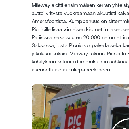
Mileway aloitti ensimmäisen kerran yhteis
auttoi yritystä vuokraamaan akuutisti kaiv
Amersfoortista. Kumppanuus on sittemmin 
Picnicille lisää viimeisen kilometrin jakeluke
Pariisissa sekä suuren 20 000 neliömetrin
Saksassa, josta Picnic voi palvella sekä kau
jakelukeskuksia. Mileway rakensi Picnicille
kehityksen kriteereiden mukainen sähköaut
asennettuine aurinkopaneeleineen.