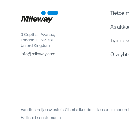
Tietoa 
Asiakk
3 Copthall Avenue,
Työpaik
London, EC2R 7BH,
United Kingdom
Ota yht
info@mileway.com
Varoitus huijausviesteistä
Ihmisoikeudet – lausunto moderni
Hallinnoi suostumusta