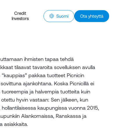
Credit
Suomi
Ota yhteyttä
Investors
uuttamaan ihmisten tapaa tehdä
kkaat tilaavat tavaroita sovelluksen avulla
en “kauppias” pakkaa tuotteet Picnicin
 sovittuna ajankohtana. Koska Picnicillä ei
 tuoreempia ja halvempia tuotteita kuin
 otettu hyvin vastaan: Sen jälkeen, kun
a hollantilaisessa kaupungissa vuonna 2015,
 kaupunkiin Alankomaissa, Ranskassa ja
a asiakkaita.