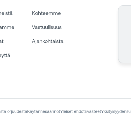
meistä
Kohteemme
aamme
Vastuullisuus
at
Ajankohtaista
eyttä
sta orjuudesta
Käytännesäännöt
Yleiset ehdot
Evästeet
Yksityisyydensu