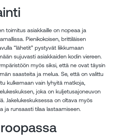
ainti
en toimitus asiakkaille on nopeaa ja
amallissa. Pienikokoisen, brittiläisen
vulla “lähetit” pystyvät liikkumaan
imään sujuvasti asiakkaiden kodin viereen.
päristöön myös siksi, että ne ovat täysin
män saasteita ja melua. Se, että on valittu
ltu kulkemaan vain lyhyitä matkoja,
akelukeskuksen, joka on kuljetusajoneuvon
sällä. Jakelukeskuksessa on oltava myös
 ja runsaasti tilaa lastaamiseen.
uroopassa