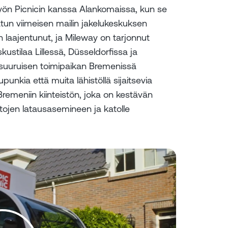
työn Picnicin kanssa Alankomaissa, kun se
atun viimeisen mailin jakelukeskuksen
laajentunut, ja Mileway on tarjonnut
skustilaa Lillessä, Düsseldorfissa ja
 suuruisen toimipaikan Bremenissä
punkia että muita lähistöllä sijaitsevia
 Bremeniin kiinteistön, joka on kestävän
ojen latausasemineen ja katolle