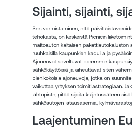
Sijainti, sijainti, sij
Sen varmistaminen, että päivittäistavaroid
tehokasta, on keskeistä Picnicin liiketoimint
maitoauton kaltaisen pakettiautokaluston a
ruuhkaisilla kaupunkien kaduilla ja pysäkö
Ajoneuvot soveltuvat paremmin kaupunkiym
sähkökäyttöisiä ja aiheuttavat siten vähem
pienikokoisia ajoneuvoja, jotka on suunnite
vaikuttaa yrityksen toimitilastrategiaan. J
lähtöpiste, pitää sijaita kuljetussäteen si
sähköautojen latausasemia, kylmävarastoja
Laajentuminen E