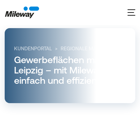
KUNDENPORTAL
REGIONALE MÄRKTE
SACHSE
Gewerbeflächen mieten in
Leipzig – mit Mileway
einfach und effizient