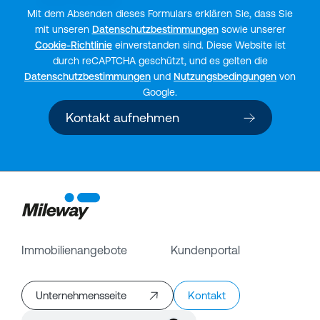
Mit dem Absenden dieses Formulars erklären Sie, dass Sie
mit unseren
Datenschutzbestimmungen
sowie unserer
Cookie-Richtlinie
einverstanden sind. Diese Website ist
durch reCAPTCHA geschützt, und es gelten die
Datenschutzbestimmungen
und
Nutzungsbedingungen
von
Google.
Kontakt aufnehmen
Immobilienangebote
Kundenportal
Unternehmensseite
Kontakt