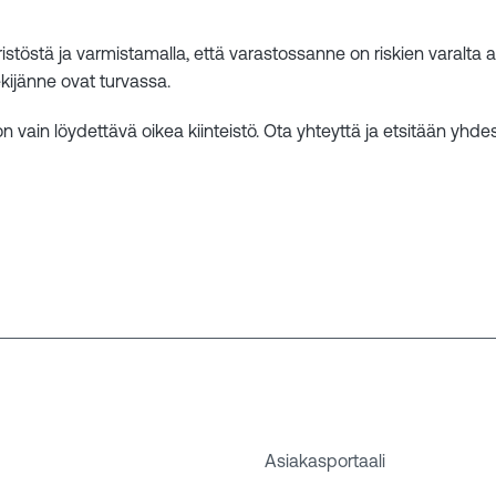
töstä ja varmistamalla, että varastossanne on riskien varalta asi
ekijänne ovat turvassa.
n on vain löydettävä oikea kiinteistö. Ota yhteyttä ja etsitään yh
Asiakasportaali