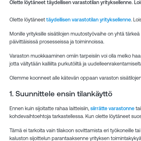
Olette löytäneet täydellisen varastotilan yrityksellenne. Lo
Olette löytäneet
täydellisen varastotilan yrityksellenne
. Lo
Monille yrityksille sisätilojen muutostyövaihe on yhtä tärke
päivittäisissä prosesseissa ja toiminnoissa.
Varaston muokkaaminen omiin tarpeisiin voi olla melko haa
jotta vältytään kalliilta purkutöiltä ja uudelleenrakentamiselt
Olemme koonneet alle kätevän oppaan varaston sisätilojen
1. Suunnittele ensin tilankäyttö
Ennen kuin sijoitatte rahaa laitteisiin,
siirrätte varastonne
tai
kohdevaihtoehtoja tarkastellessa. Kun olette löytäneet suosi
Tämä ei tarkoita vain tilakoon sovittamista eri työkoneille t
kaluston sijoittelun parantaaksenne yrityksen toimintakykyä