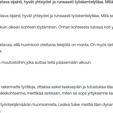
istava sijainti, hyvät yhteydet ja runsaasti työskentelytilaa. Mi
istava sijainti, hyvät yhteydet ja runsaasti työskentelytilaa. Mitä 
ä kuin oikean kohteen löytäminen. Onhan kohteesta tulossa koti yri
stavaa, sillä huomioon otettavia tekijöitä on monta. On myös tä
a.
 muutostöihin, joka auttaa teitä pääsemään alkuun.
 rakennatte työtiloja, ottakaa askel taaksepäin ja tutustukaa tilaa
kkikohteenne, miettikää tarkkaan, miten se sopii yrityksenne tar
ai työntekijämäärän huomioimista. Lisäksi tulee miettiä tilan dynam
.