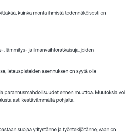
elvittäkää, kuinka monta ihmistä todennäköisesti on
 lämmitys- ja ilmanvaihtoratkaisuja, joiden
essa, latauspisteiden asennuksen on syytä olla
malla parannusmahdollisuudet ennen muuttoa. Muutoksia voi
alusta asti kestävämmältä pohjalta.
astaan suojaa yritystänne ja työntekijöitänne, vaan on