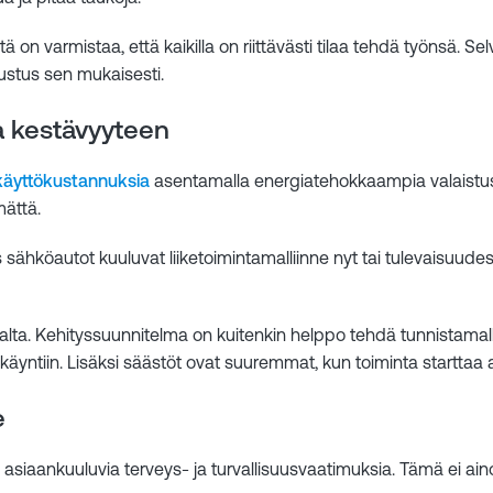
ä on varmistaa, että kaikilla on riittävästi tilaa tehdä työnsä. S
sustus sen mukaisesti.
a kestävyyteen
käyttökustannuksia
asentamalla energiatehokkaampia valaistus-,
mättä.
s sähköautot kuuluvat liiketoimintamalliinne nyt tai tulevaisuud
nnalta. Kehityssuunnitelma on kuitenkin helppo tehdä tunnista
käyntiin. Lisäksi säästöt ovat suuremmat, kun toiminta starttaa 
e
siaankuuluvia terveys- ja turvallisuusvaatimuksia. Tämä ei aino