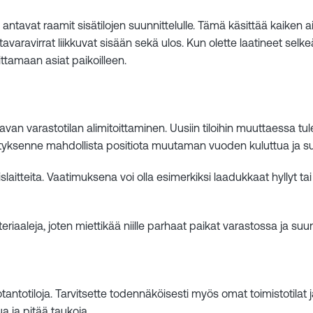
 antavat raamit sisätilojen suunnittelulle. Tämä käsittää kaiken a
avaravirrat liikkuvat sisään sekä ulos. Kun olette laatineet sel
ttamaan asiat paikoilleen.
ittavan varastotilan alimitoittaminen. Uusiin tiloihin muuttaessa
ityksenne mahdollista positiota muutaman vuoden kuluttua ja s
laitteita. Vaatimuksena voi olla esimerkiksi laadukkaat hyllyt tai e
eriaaleja, joten miettikää niille parhaat paikat varastossa ja s
uotantotiloja. Tarvitsette todennäköisesti myös omat toimistotil
ua ja pitää taukoja.