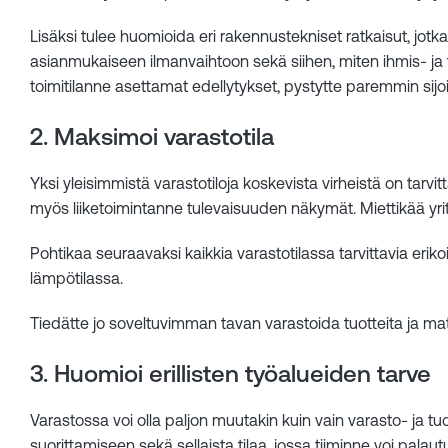
Lisäksi tulee huomioida eri rakennustekniset ratkaisut, jotka
asianmukaiseen ilmanvaihtoon sekä siihen, miten ihmis- ja t
toimitilanne asettamat edellytykset, pystytte paremmin sijoi
2. Maksimoi varastotila
Yksi yleisimmistä varastotiloja koskevista virheistä on tarv
myös liiketoimintanne tulevaisuuden näkymät. Miettikää yr
Pohtikaa seuraavaksi kaikkia varastotilassa tarvittavia erikois
lämpötilassa.
Tiedätte jo soveltuvimman tavan varastoida tuotteita ja mat
3. Huomioi erillisten työalueiden tarve
Varastossa voi olla paljon muutakin kuin vain varasto- ja t
suorittamiseen sekä sellaista tilaa, jossa tiiminne voi palaut