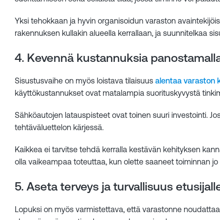
Yksi tehokkaan ja hyvin organisoidun varaston avaintekijöist
rakennuksen kullakin alueella kerrallaan, ja suunnitelkaa si
4. Kevennä kustannuksia panostamall
Sisustusvaihe on myös loistava tilaisuus
alentaa varaston 
käyttökustannukset ovat matalampia suorituskyvystä tinki
Sähköautojen latauspisteet ovat toinen suuri investointi. Jo
tehtäväluettelon kärjessä.
Kaikkea ei tarvitse tehdä kerralla kestävän kehityksen ka
olla vaikeampaa toteuttaa, kun olette saaneet toiminnan jo 
5. Aseta terveys ja turvallisuus etusijall
Lopuksi on myös varmistettava, että varastonne noudattaa a