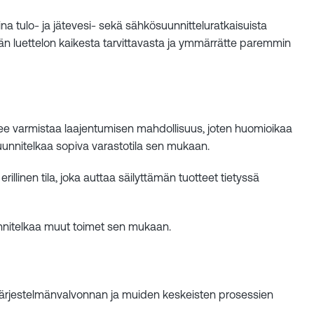
ina tulo- ja jätevesi- sekä sähkösuunnitteluratkaisuista
keän luettelon kaikesta tarvittavasta ja ymmärrätte paremmin
 tulee varmistaa laajentumisen mahdollisuus, joten huomioikaa
uunnitelkaa sopiva varastotila sen mukaan.
rillinen tila, joka auttaa säilyttämän tuotteet tietyssä
uunnitelkaa muut toimet sen mukaan.
at järjestelmänvalvonnan ja muiden keskeisten prosessien