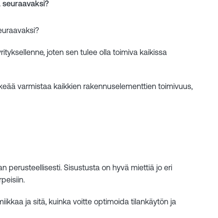
tä seuraavaksi?
seuraavaksi?
tyksellenne, joten sen tulee olla toimiva kaikissa
rkeää varmistaa kaikkien rakennuselementtien toimivuus,
n perusteellisesti. Sisustusta on hyvä miettiä jo eri
peisiin.
iikkaa ja sitä, kuinka voitte optimoida tilankäytön ja