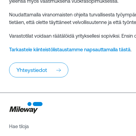
yleensä myös vaatimuksena vuokrasopimuksessa.
Noudattamalla viranomaisten ohjeita turvallisesta työympäris
tietäen, että olette täyttäneet velvollisuutenne ja että työnt
Varastotilat voidaan räätälöidä yrityksellesi sopiviksi. Ensi
Tarkastele kiinteistölistaustamme napsauttamalla tästä
.
Yhteystiedot
Hae tiloja