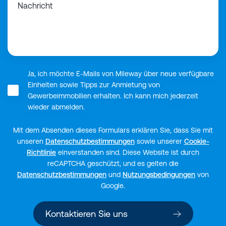
Nachricht
Ja, ich möchte E-Mails von Mileway über neue verfügbare
Einheiten sowie Tipps zur Anmietung von
Gewerbeimmobilien erhalten. Ich kann mich jederzeit
wieder abmelden.
Mit dem Absenden dieses Formulars erklären Sie, dass Sie mit
unseren
Datenschutzbestimmungen
sowie unserer
Cookie-
Richtlinie
einverstanden sind.
Diese Website ist durch
reCAPTCHA geschützt, und es gelten die
Datenschutzbestimmungen
und
Nutzungsbedingungen
von
Google.
Kontaktieren Sie uns