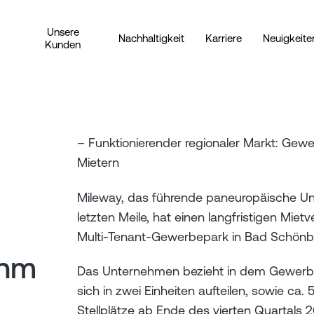
Unsere
Nachhaltigkeit
Karriere
Neuigkeite
Kunden
– Funktionierender regionaler Markt: Gew
t
Mietern
Mileway, das führende paneuropäische Un
letzten Meile, hat einen langfristigen Mi
Multi-Tenant-Gewerbepark in Bad Schönb
ehm
Das Unternehmen bezieht in dem Gewerbep
sich in zwei Einheiten aufteilen, sowie ca
Stellplätze ab Ende des vierten Quartals 