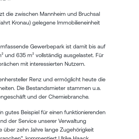
tzt die zwischen Mannheim und Bruchsal
hrt Kronau) gelegene Immobilieneinheit
umfassende Gewerbepark ist damit bis auf
m² und 635 m² vollständig ausgelastet. Für
prächen mit interessierten Nutzern.
enhersteller Renz und ermöglicht heute die
heiten. Die Bestandsmieter stammen u.a.
engeschäft und der Chemiebranche.
 gutes Beispiel für einen funktionierenden
 und der Service unserer Verwaltung
e über zehn Jahre lange Zugehörigkeit
ranchen“, kommentiert Ulrike Haack,