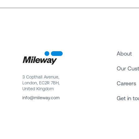
About
Our Cus
3 Copthall Avenue,
Careers
London, EC2R 7BH,
United Kingdom
Get in t
info@mileway.com