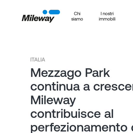
Chi
I nostri
siamo
immobili
ITALIA
Mezzago Park
continua a cresce
Mileway
contribuisce al
perfezionamento 