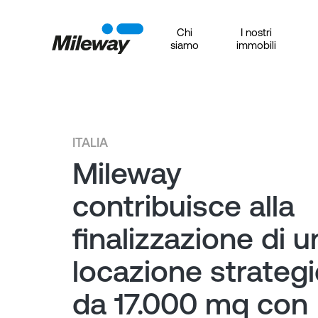
Chi
I nostri
siamo
immobili
ITALIA
Mileway
contribuisce alla
finalizzazione di u
locazione strateg
da 17.000 mq con