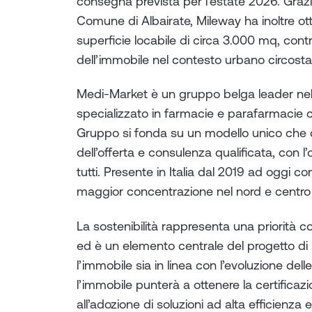
consegna prevista per l’estate 2026. Grazi
Comune di Albairate, Mileway ha inoltre ot
superficie locabile di circa 3.000 mq, con
dell’immobile nel contesto urbano circosta
Medi-Market è un gruppo belga leader nel 
specializzato in farmacie e parafarmacie co
Gruppo si fonda su un modello unico che 
dell’offerta e consulenza qualificata, con l’
tutti. Presente in Italia dal 2019 ad oggi 
maggior concentrazione nel nord e centro I
La sostenibilità rappresenta una priorità c
ed è un elemento centrale del progetto di r
l’immobile sia in linea con l’evoluzione dell
l’immobile punterà a ottenere la certific
all’adozione di soluzioni ad alta efficienza 