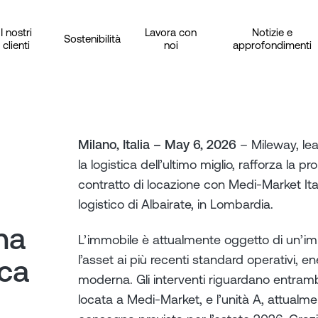
I nostri
Lavora con
Notizie e
Sostenibilità
clienti
noi
approfondimenti
Milano, Italia – May 6, 2026
– Mileway, lea
la logistica dell’ultimo miglio, rafforza la
contratto di locazione con Medi-Market Ital
logistico di Albairate, in Lombardia.
na
L’immobile è attualmente oggetto di un’impo
l’asset ai più recenti standard operativi, ene
ica
moderna. Gli interventi riguardano entrambe
locata a Medi-Market, e l’unità A, attualm